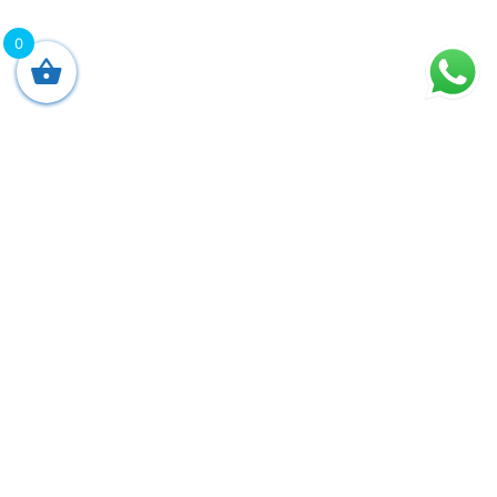
0
Horarios de atención
Atención al estudiante:
Lunes a viernes
8:00 a. m. a 1:00 p. m.
4:00 p. m. a 7:30 p. m
Contáctate con el CIS